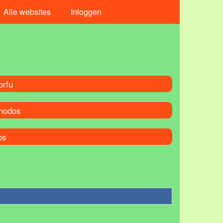
Alle websites
Inloggen
orfu
hodos
os