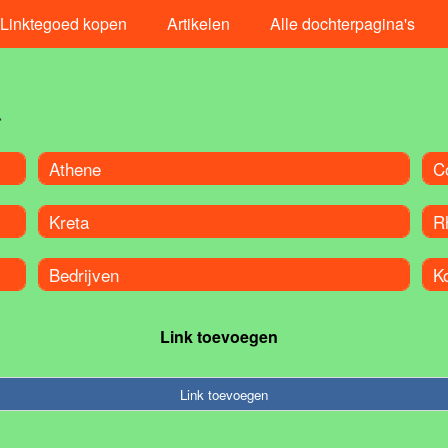
Linktegoed kopen
Artikelen
Alle dochterpagina's
a
Athene
C
Kreta
R
Bedrijven
K
Link toevoegen
Link toevoegen