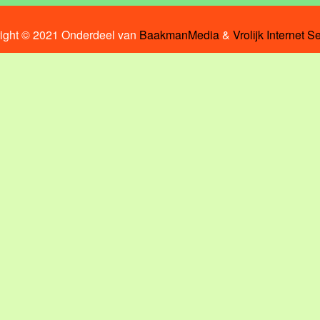
ight © 2021 Onderdeel van
BaakmanMedia
&
Vrolijk Internet S